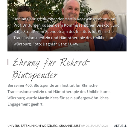
Der langjährige Blutspender Martin Kees, eingerahmt von
Prof. Dr. Jürgen Kößler, dem Kommissarischen Direktor, und
Katja Strauß vom Spendeteam des Instituts für Klinische
Transfusionsmedizin und Hämotherapie des Uniklinikums
Würzburg. Foto: Dagmar Ganz / UKW
Ehrung für Rekord-
Blutspender
Bei seiner 400. Blutspende am Institut für Klinische
Transfusionsmedizin und Hämotherapie des Uniklinikums
Würzburg wurde Martin Kees für sein außergewöhnliches
Engagement geehrt.
UNIVERSITÄTSKLINIKUM WÜRZBURG, SUSANNE JUST
AM
26. JANUAR 2025
AKTUELL