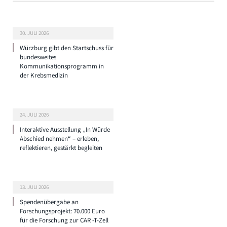
30. JULI 2026
Würzburg gibt den Startschuss für
bundesweites
Kommunikationsprogramm in
der Krebsmedizin
24. JULI 2026
Interaktive Ausstellung „In Würde
Abschied nehmen“ – erleben,
reflektieren, gestärkt begleiten
13. JULI 2026
Spendenübergabe an
Forschungsprojekt: 70.000 Euro
für die Forschung zur CAR -T-Zell