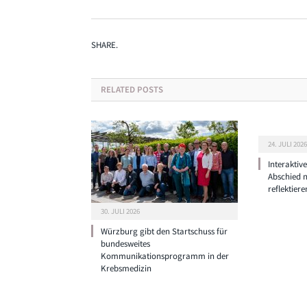
SHARE.
RELATED
POSTS
24. JULI 2026
Interaktiv
Abschied 
reflektiere
30. JULI 2026
Würzburg gibt den Startschuss für
bundesweites
Kommunikationsprogramm in der
Krebsmedizin