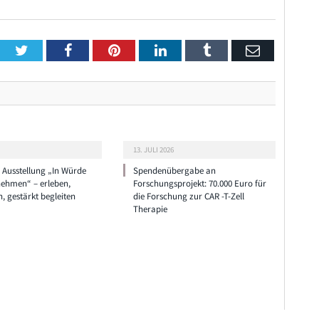
Twitter
Facebook
Pinterest
LinkedIn
Tumblr
Email
13. JULI 2026
e Ausstellung „In Würde
Spendenübergabe an
nehmen“ – erleben,
Forschungsprojekt: 70.000 Euro für
n, gestärkt begleiten
die Forschung zur CAR -T-Zell
Therapie