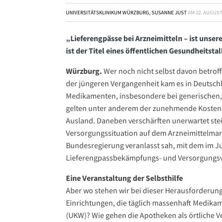
UNIVERSITÄTSKLINIKUM WÜRZBURG, SUSANNE JUST
AM
22. AUGUST
„Lieferengpässe bei Arzneimitteln – ist unse
ist der Titel eines öffentlichen Gesundheits
Würzburg.
Wer noch nicht selbst davon betrof
der jüngeren Vergangenheit kam es in Deutsch
Medikamenten, insbesondere bei generischen, a
gelten unter anderem der zunehmende Kostendr
Ausland. Daneben verschärften unerwartet stei
Versorgungssituation auf dem Arzneimittelmark
Bundesregierung veranlasst sah, mit dem im Jul
Lieferengpassbekämpfungs- und Versorgungsv
Eine Veranstaltung der Selbsthilfe
Aber wo stehen wir bei dieser Herausforderung a
Einrichtungen, die täglich massenhaft Medikam
(UKW)? Wie gehen die Apotheken als örtliche V