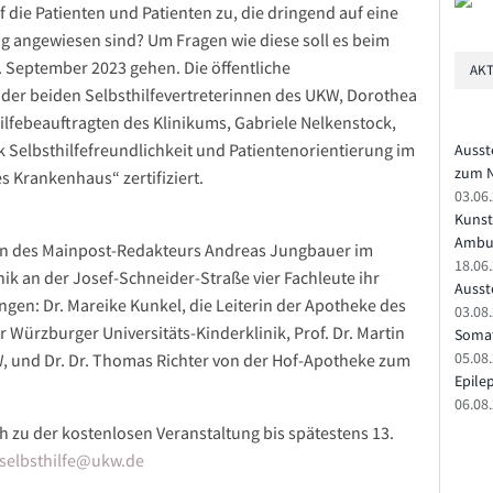
die Patienten und Patienten zu, die dringend auf eine
angewiesen sind? Um Fragen wie diese soll es beim
 September 2023 gehen. Die öffentliche
AKT
 der beiden Selbsthilfevertreterinnen des UKW, Dorothea
hilfebeauftragten des Klinikums, Gabriele Nelkenstock,
 Selbsthilfefreundlichkeit und Patientenorientierung im
Ausst
zum N
s Krankenhaus“ zertifiziert.
03.06
Kunst
Ambu
on des Mainpost-Redakteurs Andreas Jungbauer im
18.06
ik an der Josef-Schneider-Straße vier Fachleute ihr
Ausste
ngen: Dr. Mareike Kunkel, die Leiterin der Apotheke des
03.08.
er Würzburger Universitäts-Kinderklinik, Prof. Dr. Martin
Somat
05.08
W, und Dr. Dr. Thomas Richter von der Hof-Apotheke zum
Epile
06.08
ich zu der kostenlosen Veranstaltung bis spätestens 13.
selbsthilfe@ukw.de