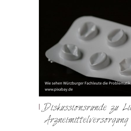
Wie sehen Würzburger Fachleute die Problematik 
www.pixabay.de
Diskussionsrunde zu Li
Arzneimittelversorgung