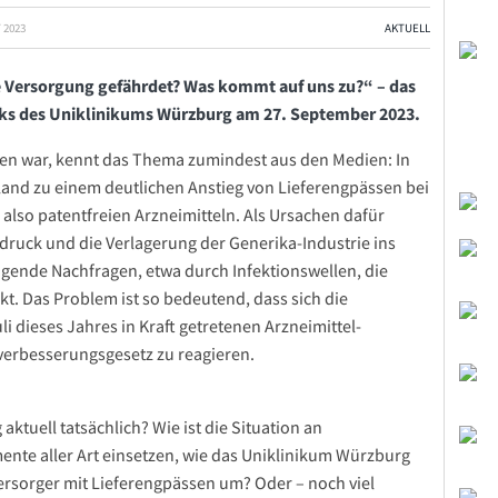
 2023
AKTUELL
re Versorgung gefährdet? Was kommt auf uns zu?“ – das
talks des Uniklinikums Würzburg am 27. September 2023.
fen war, kennt das Thema zumindest aus den Medien: In
land zu einem deutlichen Anstieg von Lieferengpässen bei
lso patentfreien Arzneimitteln. Als Ursachen dafür
uck und die Verlagerung der Generika-Industrie ins
gende Nachfragen, etwa durch Infektionswellen, die
t. Das Problem ist so bedeutend, dass sich die
i dieses Jahres in Kraft getretenen Arzneimittel-
erbesserungsgesetz zu reagieren.
ktuell tatsächlich? Wie ist die Situation an
ente aller Art einsetzen, wie das Uniklinikum Würzburg
ersorger mit Lieferengpässen um? Oder – noch viel