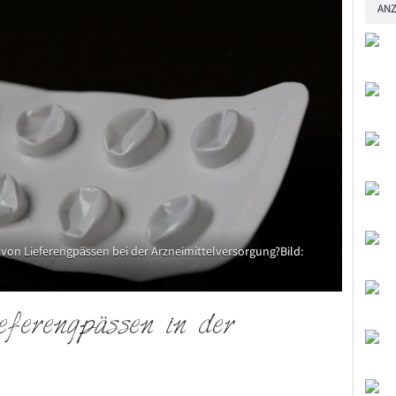
ANZ
von Lieferengpässen bei der Arzneimittelversorgung?Bild:
eferengpässen in der