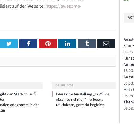
isiert auf der Website:
https://awesome-
AKT
Ausst
Twitter
Facebook
Pinterest
LinkedIn
Tumblr
Email
zum N
03.06
Kunst
Ambu
18.06
Ausste
03.08.
24. JULI 2026
Main 
ibt den Startschuss für
Interaktive Ausstellung „In Würde
08.08
tes
Abschied nehmen“ – erleben,
Theme
ationsprogramm in der
reflektieren, gestärkt begleiten
09.08
zin