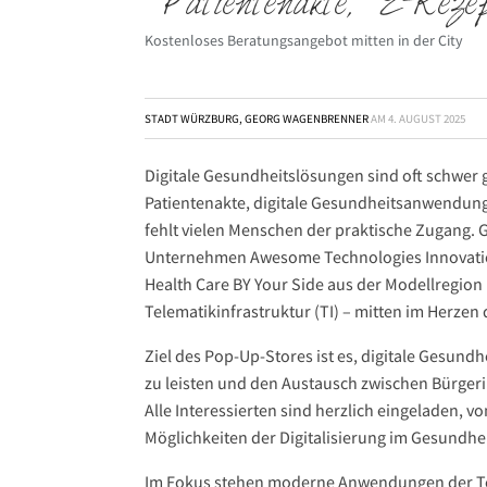
Patientenakte, E-Rez
Kostenloses Beratungsangebot mitten in der City
STADT WÜRZBURG, GEORG WAGENBRENNER
AM
4. AUGUST 2025
Digitale Gesundheitslösungen sind oft schwer 
Patientenakte, digitale Gesundheitsanwendunge
fehlt vielen Menschen der praktische Zugang. 
Unternehmen Awesome Technologies Innovatio
Health Care BY Your Side aus der Modellregion
Telematikinfrastruktur (TI) – mitten im Herzen
Ziel des Pop-Up-Stores ist es, digitale Gesu
zu leisten und den Austausch zwischen Bürger
Alle Interessierten sind herzlich eingeladen, 
Möglichkeiten der Digitalisierung im Gesundh
Im Fokus stehen moderne Anwendungen der Tele