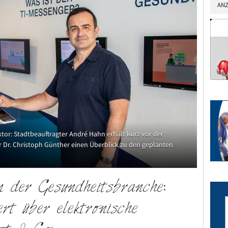
ANZ
or: Stadtbeauftragter André Hahn erhält kurz vor der
er Dr. Christoph Günther einen Überblick zu den geplanten
in der Gesundheitsbranche:
rt über elektronische