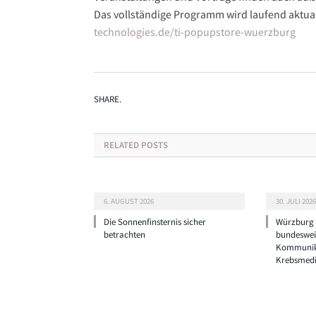
Das vollständige Programm wird laufend aktual
technologies.de/ti-popupstore-wuerzburg
SHARE.
RELATED
POSTS
6. AUGUST 2026
30. JULI 2026
Die Sonnenfinsternis sicher
Würzburg g
betrachten
bundeswei
Kommunik
Krebsmedi