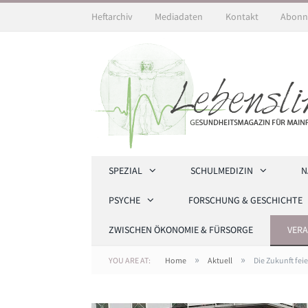
Heftarchiv
Mediadaten
Kontakt
Abonn
SPEZIAL
SCHULMEDIZIN
N
PSYCHE
FORSCHUNG & GESCHICHTE
ZWISCHEN ÖKONOMIE & FÜRSORGE
VER
»
»
YOU ARE AT:
Home
Aktuell
Die Zukunft fei