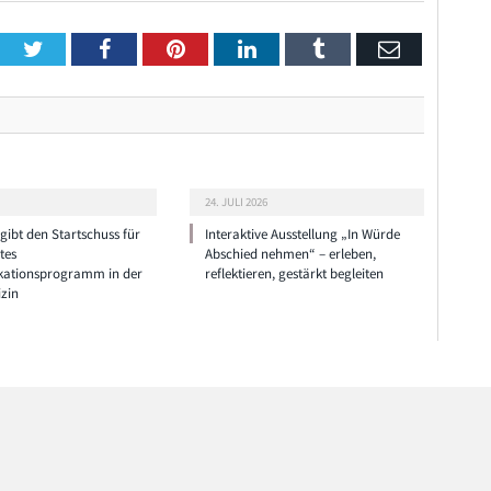
Twitter
Facebook
Pinterest
LinkedIn
Tumblr
Email
24. JULI 2026
ibt den Startschuss für
Interaktive Ausstellung „In Würde
tes
Abschied nehmen“ – erleben,
ationsprogramm in der
reflektieren, gestärkt begleiten
zin