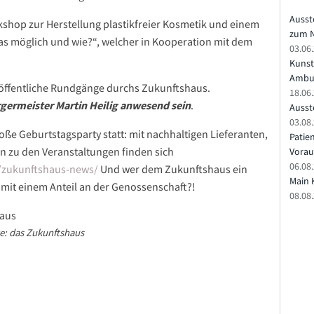
Ausst
shop zur Herstellung plastikfreier Kosmetik und einem
zum N
as möglich und wie?“, welcher in Kooperation mit dem
03.06
Kunst
Ambu
 öffentliche Rundgänge durchs Zukunftshaus.
18.06
ermeister Martin Heilig anwesend sein
.
Ausste
03.08.
roße Geburtstagsparty statt: mit nachhaltigen Lieferanten,
Patie
en zu den Veranstaltungen finden sich
Vorau
06.08.
/zukunftshaus-news/
Und wer dem Zukunftshaus ein
Main 
mit einem Anteil an der Genossenschaft?!
08.08
e: das Zukunftshaus