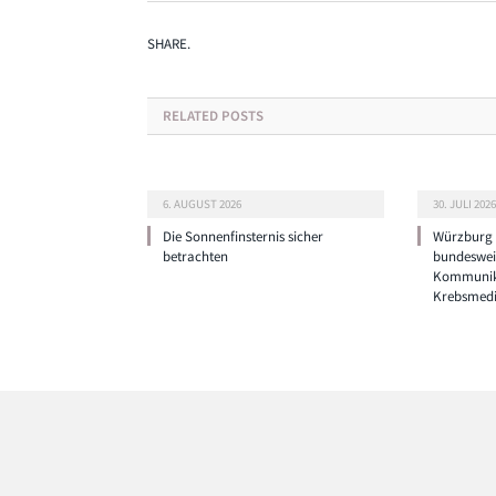
SHARE.
RELATED
POSTS
6. AUGUST 2026
30. JULI 2026
Die Sonnenfinsternis sicher
Würzburg g
betrachten
bundeswei
Kommunik
Krebsmedi