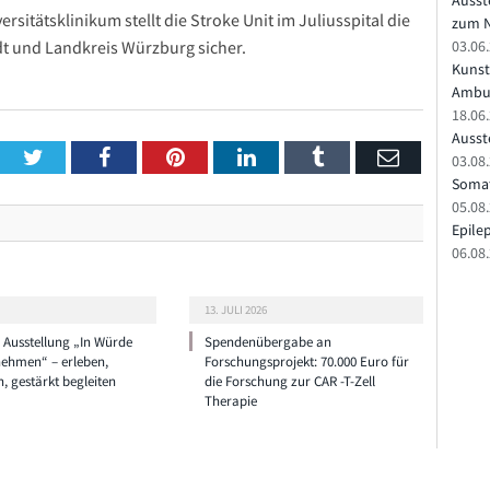
Ausst
itätsklinikum stellt die Stroke Unit im Juliusspital die
zum N
dt und Landkreis Würzburg sicher.
03.06
Kunst
Ambu
18.06
Ausste
Twitter
Facebook
Pinterest
LinkedIn
Tumblr
Email
03.08.
Somat
05.08
Epile
06.08
13. JULI 2026
e Ausstellung „In Würde
Spendenübergabe an
nehmen“ – erleben,
Forschungsprojekt: 70.000 Euro für
n, gestärkt begleiten
die Forschung zur CAR -T-Zell
Therapie