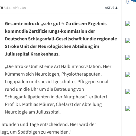
TH
AM
27. APRIL 2017
AKTUELL
Gesamteindruck „sehr gut“: Zu diesem Ergebnis
kommt die Zertifizierungs-kommission der
Deutschen Schlaganfall-Gesellschaft für die regionale
Stroke Unit der Neurologischen Abteilung im
Juliusspital Krankenhaus.
„Die Stroke Unit ist eine Art Halbintensivstation. Hier
kümmern sich Neurologen, Physiotherapeuten,
Logopäden und speziell geschultes Pflegepersonal
rund um die Uhr um die Betreuung von
Schlaganfallpatienten in der Akutphase“, erläutert
Prof. Dr. Mathias Mäurer, Chefarzt der Abteilung
Neurologie am Juliusspital.
n Stunden und Tage entscheidend. Hier wird der
elegt, um Spätfolgen zu vermeiden.“