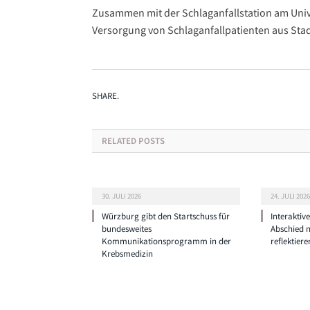
Zusammen mit der Schlaganfallstation am Univers
Versorgung von Schlaganfallpatienten aus Sta
SHARE.
RELATED
POSTS
30. JULI 2026
24. JULI 2026
Würzburg gibt den Startschuss für
Interaktiv
bundesweites
Abschied 
Kommunikationsprogramm in der
reflektiere
Krebsmedizin