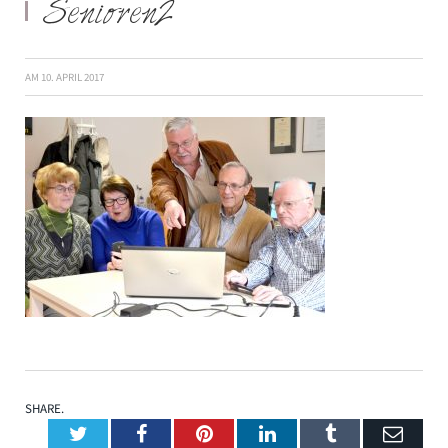
Senioren2
AM
10. APRIL 2017
SHARE.
Twitter
Facebook
Pinterest
LinkedIn
Tumblr
Emai