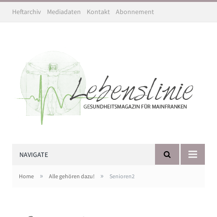
Heftarchiv
Mediadaten
Kontakt
Abonnement
NAVIGATE
»
»
Home
Alle gehören dazu!
Senioren2
Das Internetcafé von und für Senioren gilt als vorbildliche
Senioreninitiative in Würzburg. Foto: Pat Christ