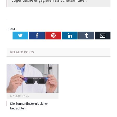
Jugendliche engagieren als Schulsanitäter.
SHARE.
Twitter
Facebook
Pinterest
LinkedIn
Tumblr
Emai
RELATED
POSTS
6. AUGUST 2026
Die Sonnenfinsternis sicher
betrachten