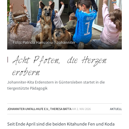
Foto: Patricia Hamzaoui / Johanniter
Acht Pfoten, die Herzen
erobern
Johanniter-Kita Erdenstern in Güntersleben startet in die
tiergestützte Pädagogik
JOHANNITER-UNFALL-HILFE E.V., THERESA BATTA
AM
2. MAI 2026
AKTUELL
Seit Ende April sind die beiden Kitahunde Fen und Koda