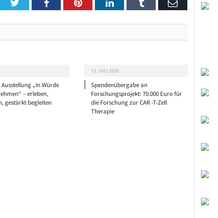
Twitter
Facebook
Pinterest
LinkedIn
Tumblr
Email
13. JULI 2026
e Ausstellung „In Würde
Spendenübergabe an
nehmen“ – erleben,
Forschungsprojekt: 70.000 Euro für
n, gestärkt begleiten
die Forschung zur CAR -T-Zell
Therapie