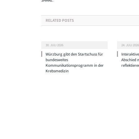
SHARE.
RELATED
POSTS
30. JULI 2026
24. JULI 2026
Würzburg gibt den Startschuss für
Interaktiv
bundesweites
Abschied 
Kommunikationsprogramm in der
reflektiere
Krebsmedizin