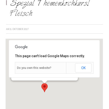
Spezial Themenkochkurs!
Fleisch
AM
8. OKTOBER 2017
This page can't load Google Maps correctly.
Mainfrankenpark 16 (ggü. dem 3 D Kino) -
OK
Do you own this website?
Dettelbach
Veranstaltungen