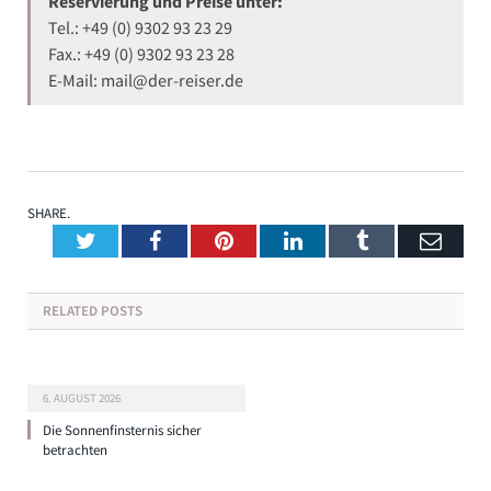
Reservierung und Preise unter:
Tel.: +49 (0) 9302 93 23 29
Fax.: +49 (0) 9302 93 23 28
E-Mail: mail@der-reiser.de
SHARE.
Twitter
Facebook
Pinterest
LinkedIn
Tumblr
Emai
RELATED
POSTS
6. AUGUST 2026
Die Sonnenfinsternis sicher
betrachten