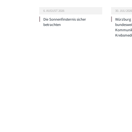
6. AUGUST 2026
30. JULI 2026
Die Sonnenfinsternis sicher
Würzburg g
betrachten
bundeswei
Kommunik
Krebsmedi