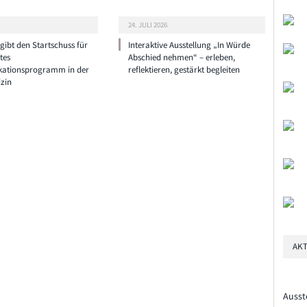
24. JULI 2026
ibt den Startschuss für
Interaktive Ausstellung „In Würde
tes
Abschied nehmen“ – erleben,
ationsprogramm in der
reflektieren, gestärkt begleiten
zin
AKT
Ausst