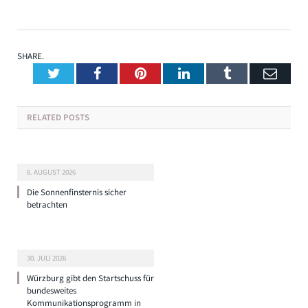
SHARE.
Twitter
Facebook
Pinterest
LinkedIn
Tumblr
Emai
RELATED
POSTS
6. AUGUST 2026
Die Sonnenfinsternis sicher
betrachten
30. JULI 2026
Würzburg gibt den Startschuss für
bundesweites
Kommunikationsprogramm in