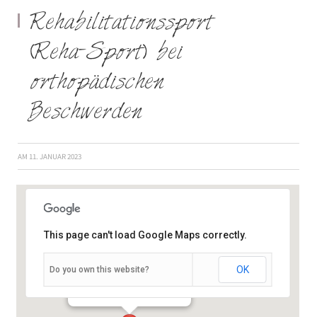
Rehabilitationssport
(Reha-Sport) bei
orthopädischen
Beschwerden
AM
11. JANUAR 2023
This page can't load Google Maps correctly.
OK
Do you own this website?
Semmelstraße 2–4 - Würzburg
Veranstaltungen