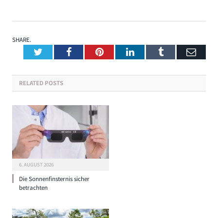
SHARE.
Twitter
Facebook
Pinterest
LinkedIn
Tumblr
Emai
RELATED
POSTS
6. AUGUST 2026
Die Sonnenfinsternis sicher
betrachten