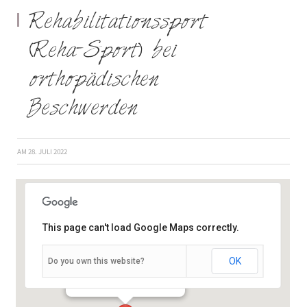
Rehabilitationssport
(Reha-Sport) bei
orthopädischen
Beschwerden
AM
28. JULI 2022
This page can't load Google Maps correctly.
OK
Do you own this website?
Semmelstraße 2–4 - Würzburg
Veranstaltungen