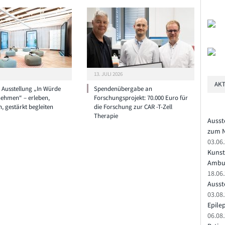
13. JULI 2026
AKT
e Ausstellung „In Würde
Spendenübergabe an
nehmen“ – erleben,
Forschungsprojekt: 70.000 Euro für
n, gestärkt begleiten
die Forschung zur CAR -T-Zell
Therapie
Ausst
zum N
03.06
Kunst
Ambu
18.06
Ausste
03.08.
Epile
06.08