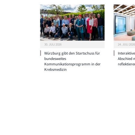
30. JULI 2026
24. JULI 2026
Würzburg gibt den Startschuss für
Interaktiv
bundesweites
Abschied 
Kommunikationsprogramm in der
reflektiere
Krebsmedizin