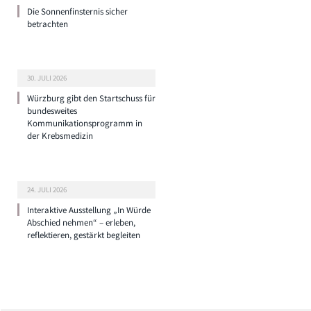
Die Sonnenfinsternis sicher
betrachten
30. JULI 2026
Würzburg gibt den Startschuss für
bundesweites
Kommunikationsprogramm in
der Krebsmedizin
24. JULI 2026
Interaktive Ausstellung „In Würde
Abschied nehmen“ – erleben,
reflektieren, gestärkt begleiten