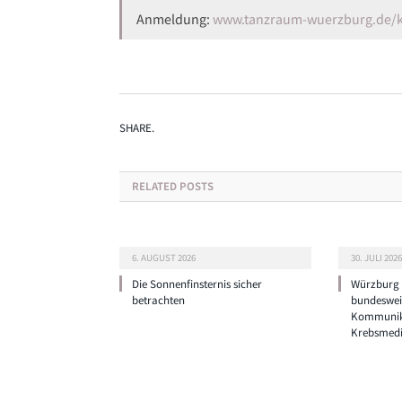
Anmeldung:
www.tanzraum-wuerzburg.de/k
SHARE.
RELATED
POSTS
6. AUGUST 2026
30. JULI 2026
Die Sonnenfinsternis sicher
Würzburg g
betrachten
bundeswei
Kommunik
Krebsmedi