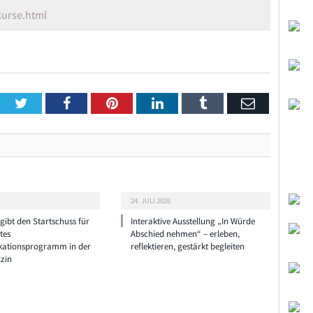
urse.html
Twitter
Facebook
Pinterest
LinkedIn
Tumblr
Email
24. JULI 2026
ibt den Startschuss für
Interaktive Ausstellung „In Würde
tes
Abschied nehmen“ – erleben,
ationsprogramm in der
reflektieren, gestärkt begleiten
zin