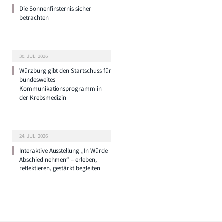
Die Sonnenfinsternis sicher
betrachten
30. JULI 2026
Würzburg gibt den Startschuss für
bundesweites
Kommunikationsprogramm in
der Krebsmedizin
24. JULI 2026
Interaktive Ausstellung „In Würde
Abschied nehmen“ – erleben,
reflektieren, gestärkt begleiten