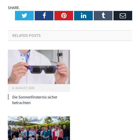
SHARE.
Twitter
Facebook
Pinterest
LinkedIn
Tumblr
Emai
RELATED
POSTS
6. AUGUST 2026
Die Sonnenfinsternis sicher
betrachten