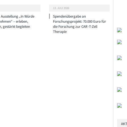
13. JULI 2026
e Ausstellung „In Würde
Spendenübergabe an
nehmen“ – erleben,
Forschungsprojekt: 70.000 Euro für
n, gestärkt begleiten
die Forschung zur CAR -T-Zell
Therapie
AKT