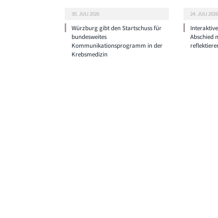
30. JULI 2026
24. JULI 2026
Würzburg gibt den Startschuss für
Interaktiv
bundesweites
Abschied 
Kommunikationsprogramm in der
reflektiere
Krebsmedizin