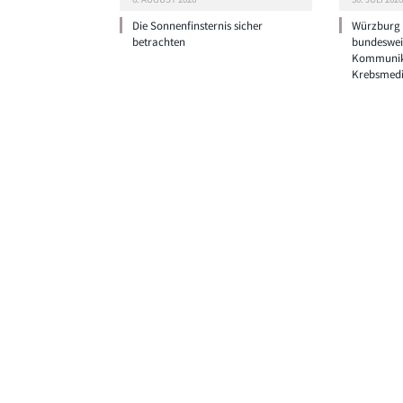
Die Sonnenfinsternis sicher
Würzburg g
betrachten
bundeswei
Kommunik
Krebsmedi