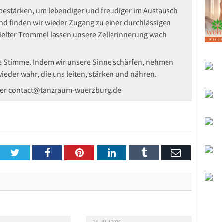
 bestärken, um lebendiger und freudiger im Austausch
end finden wir wieder Zugang zu einer durchlässigen
pielter Trommel lassen unsere Zellerinnerung wach
re Stimme. Indem wir unsere Sinne schärfen, nehmen
ieder wahr, die uns leiten, stärken und nähren.
ter contact@tanzraum-wuerzburg.de
Twitter
Facebook
Pinterest
LinkedIn
Tumblr
Email
24. JULI 2026