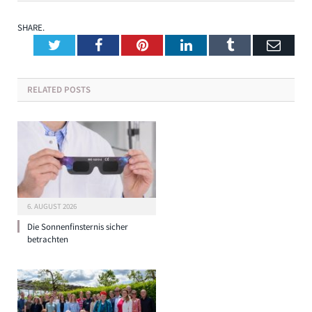
SHARE.
Twitter
Facebook
Pinterest
LinkedIn
Tumblr
Emai
RELATED
POSTS
6. AUGUST 2026
Die Sonnenfinsternis sicher
betrachten