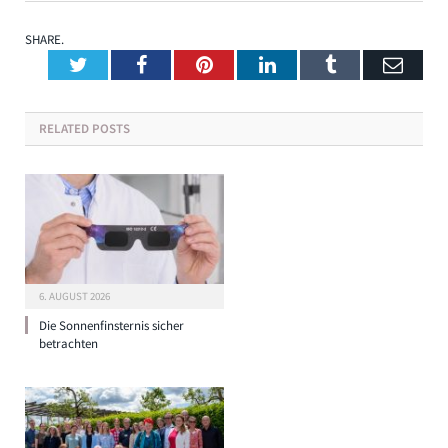
SHARE.
Twitter
Facebook
Pinterest
LinkedIn
Tumblr
Emai
RELATED
POSTS
6. AUGUST 2026
Die Sonnenfinsternis sicher
betrachten