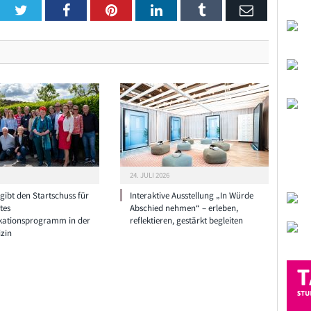
Twitter
Facebook
Pinterest
LinkedIn
Tumblr
Email
24. JULI 2026
ibt den Startschuss für
Interaktive Ausstellung „In Würde
tes
Abschied nehmen“ – erleben,
ationsprogramm in der
reflektieren, gestärkt begleiten
zin