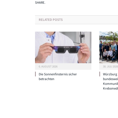
SHARE.
RELATED
POSTS
6. AUGUST 2026
30. JULI 2026
Die Sonnenfinsternis sicher
Würzburg g
betrachten
bundeswei
Kommunik
Krebsmedi