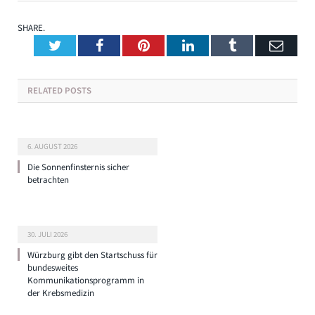
SHARE.
Twitter
Facebook
Pinterest
LinkedIn
Tumblr
Emai
RELATED
POSTS
6. AUGUST 2026
Die Sonnenfinsternis sicher
betrachten
30. JULI 2026
Würzburg gibt den Startschuss für
bundesweites
Kommunikationsprogramm in
der Krebsmedizin