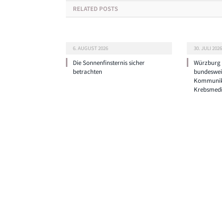
RELATED
POSTS
6. AUGUST 2026
30. JULI 2026
Die Sonnenfinsternis sicher
Würzburg g
betrachten
bundeswei
Kommunik
Krebsmedi