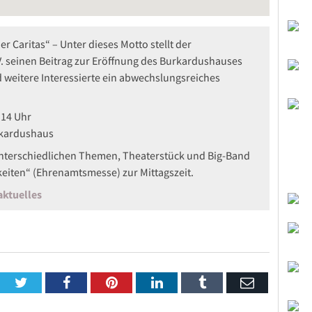
er Caritas“ – Unter dieses Motto stellt der
V. seinen Beitrag zur Eröffnung des Burkardushauses
d weitere Interessierte ein abwechslungsreiches
 14 Uhr
rkardushaus
nterschiedlichen Themen, Theaterstück und Big-Band
hkeiten“ (Ehrenamtsmesse) zur Mittagszeit.
ktuelles
Twitter
Facebook
Pinterest
LinkedIn
Tumblr
Email