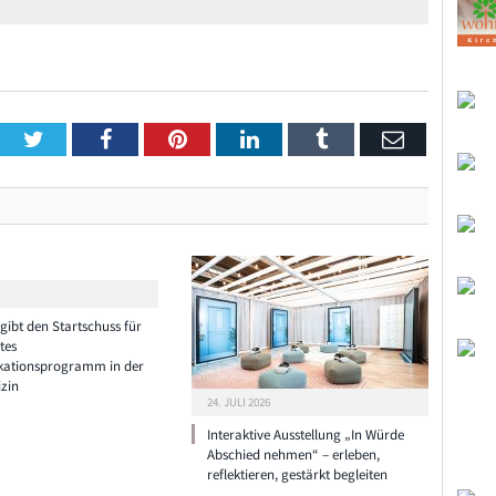
Twitter
Facebook
Pinterest
LinkedIn
Tumblr
Email
ibt den Startschuss für
tes
ationsprogramm in der
zin
24. JULI 2026
Interaktive Ausstellung „In Würde
Abschied nehmen“ – erleben,
reflektieren, gestärkt begleiten