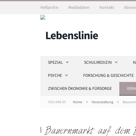
Heftarchiv
Mediadaten
Kontakt
Abonn
SPEZIAL
SCHULMEDIZIN
N
PSYCHE
FORSCHUNG & GESCHICHTE
ZWISCHEN ÖKONOMIE & FÜRSORGE
VER
»
»
YOU ARE AT:
Home
Veranstaltung
Bauernm
Bauernmarkt auf dem B