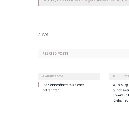
SHARE.
RELATED
POSTS
6. AUGUST 2026
30. JULI 2026
Die Sonnenfinsternis sicher
Würzburg g
betrachten
bundeswei
Kommunik
Krebsmedi