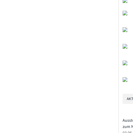
AKT
Ausst
zum N
03.06