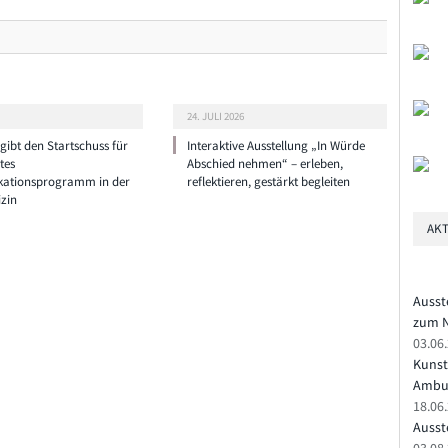
24. JULI 2026
ibt den Startschuss für
Interaktive Ausstellung „In Würde
tes
Abschied nehmen“ – erleben,
ationsprogramm in der
reflektieren, gestärkt begleiten
zin
AKT
Ausst
zum N
03.06
Kunst
Ambu
18.06
Ausste