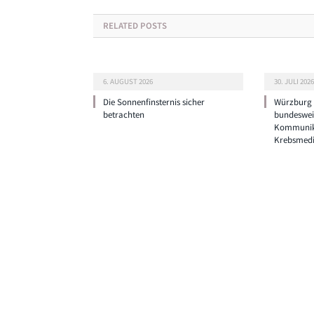
RELATED
POSTS
6. AUGUST 2026
30. JULI 2026
Die Sonnenfinsternis sicher
Würzburg g
betrachten
bundeswei
Kommunik
Krebsmedi