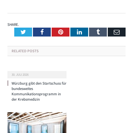
SHARE.
Twitter
Facebook
Pinterest
LinkedIn
Tumblr
Emai
RELATED
POSTS
30. JULI 2026
Würzburg gibt den Startschuss für
bundesweites
Kommunikationsprogramm in
der Krebsmedizin