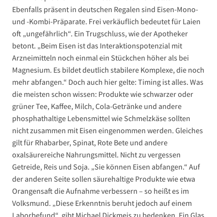
Ebenfalls präsent in deutschen Regalen sind Eisen-Mono-
und -Kombi-Präparate. Frei verkäuflich bedeutet für Laien
oft „ungefährlich“. Ein Trugschluss, wie der Apotheker
betont. „Beim Eisen ist das Interaktionspotenzial mit
Arzneimitteln noch einmal ein Stückchen höher als bei
Magnesium. Es bildet deutlich stabilere Komplexe, die noch
mehr abfangen.“ Doch auch hier gelte: Timing ist alles. Was
die meisten schon wissen: Produkte wie schwarzer oder
grüner Tee, Kaffee, Milch, Cola-Getränke und andere
phosphathaltige Lebensmittel wie Schmelzkäse sollten
nicht zusammen mit Eisen eingenommen werden. Gleiches
gilt für Rhabarber, Spinat, Rote Bete und andere
oxalsäurereiche Nahrungsmittel. Nicht zu vergessen
Getreide, Reis und Soja. „Sie können Eisen abfangen.“ Auf
der anderen Seite sollen säurehaltige Produkte wie etwa
Orangensaft die Aufnahme verbessern – so heißt es im
Volksmund. „Diese Erkenntnis beruht jedoch auf einem
Laborbefund“, gibt Michael Dickmeis zu bedenken. Ein Glas