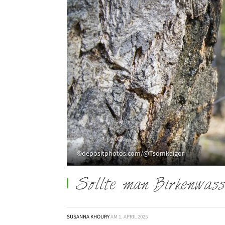
©depositphotos.com/@Tsomkaigor
Sollte man Birkenwas
SUSANNA KHOURY
AM
1. APRIL 2025