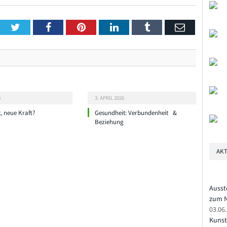
Twitter
Facebook
Pinterest
LinkedIn
Tumblr
Email
6
3. APRIL 2026
t, neue Kraft?
Gesundheit: Verbundenheit &
Beziehung
AKT
Ausst
zum N
03.06
Kunst