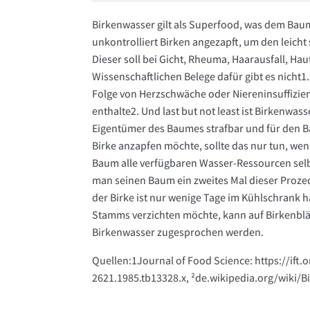
Birkenwasser gilt als Superfood, was dem Baum 
unkontrolliert Birken angezapft, um den leich
Dieser soll bei Gicht, Rheuma, Haarausfall, Ha
Wissenschaftlichen Belege dafür gibt es nicht
Folge von Herzschwäche oder Niereninsuffizie
enthalte2. Und last but not least ist Birkenw
Eigentümer des Baumes strafbar und für den B
Birke anzapfen möchte, sollte das nur tun, wen
Baum alle verfügbaren Wasser-Ressourcen selb
man seinen Baum ein zweites Mal dieser Prozed
der Birke ist nur wenige Tage im Kühlschrank 
Stamms verzichten möchte, kann auf Birkenblä
Birkenwasser zugesprochen werden.
Quellen:1Journal of Food Science: https://ift.
2621.1985.tb13328.x, ²de.wikipedia.org/wiki/B