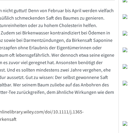
nicht guttut! Denn von Februar bis April werden vielfach
t süßlich schmeckenden Saft des Baumes zu genieren.
utunreinheiten oder zu hohem Cholesterin helfen.
1. Zudem sei Birkenwasser kontraindiziert bei Ödemen in
nz sowie bei Darmentzündungen, da Birkensaft Saponine
asserzapfen ohne Erlaubnis der Eigentümerinnen oder
aum oft lebensgefährlich. Wer dennoch etwa seine eigene
n es zuvor viel geregnet hat. Ansonsten benötigt der
st. Und es sollten mindestens zwei Jahre vergehen, ehe
ur aussetzt. Gut zu wissen: Der selbst gewonnene Saft
haltbar. Wer seinem Baum zuliebe auf das Anbohren des
tter-Tee zurückgreifen, dem ähnliche Wirkungen wie dem
onlinelibrary.wiley.com/doi/10.1111/j.1365-
irkensaft