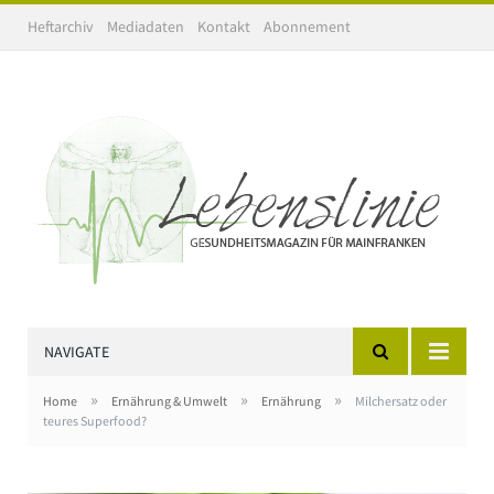
Heftarchiv
Mediadaten
Kontakt
Abonnement
NAVIGATE
»
»
»
Home
Ernährung & Umwelt
Ernährung
Milchersatz oder
teures Superfood?