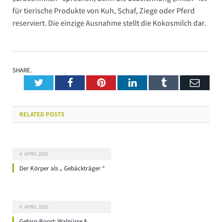
für tierische Produkte von Kuh, Schaf, Ziege oder Pferd
reserviert. Die einzige Ausnahme stellt die Kokosmilch dar.
SHARE.
Twitter
Facebook
Pinterest
LinkedIn
Tumblr
Emai
RELATED
POSTS
4. APRIL 2026
Der Körper als „ Gebäckträger “
4. APRIL 2026
Gehirn-Boost: Walnüsse &