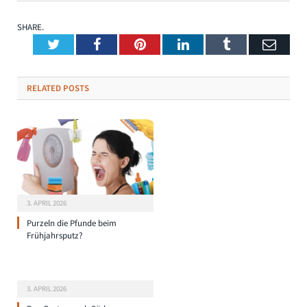
SHARE.
Twitter
Facebook
Pinterest
LinkedIn
Tumblr
Emai
RELATED
POSTS
3. APRIL 2026
Purzeln die Pfunde beim
Frühjahrsputz?
3. APRIL 2026