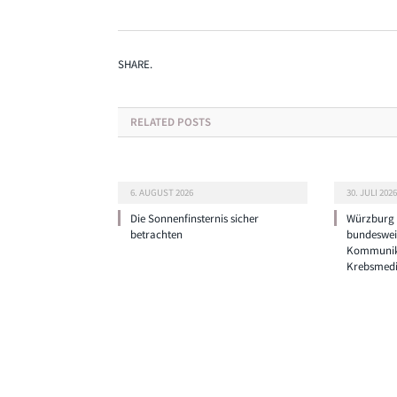
SHARE.
RELATED
POSTS
6. AUGUST 2026
30. JULI 2026
Die Sonnenfinsternis sicher
Würzburg g
betrachten
bundeswei
Kommunik
Krebsmedi