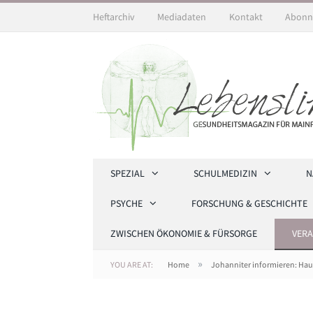
Heftarchiv
Mediadaten
Kontakt
Abonn
SPEZIAL
SCHULMEDIZIN
N
PSYCHE
FORSCHUNG & GESCHICHTE
ZWISCHEN ÖKONOMIE & FÜRSORGE
VER
»
YOU ARE AT:
Home
Johanniter informieren: Haus
Die zusätzliche Sicherheit mit dem Johanniter-Hau
Bellaire / Johanniter