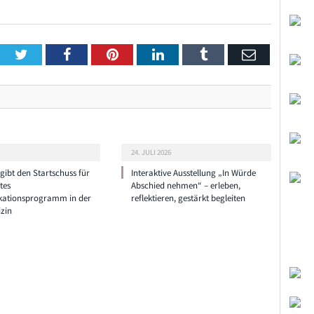
Twitter
Facebook
Pinterest
LinkedIn
Tumblr
Email
24. JULI 2026
ibt den Startschuss für
Interaktive Ausstellung „In Würde
tes
Abschied nehmen“ – erleben,
ationsprogramm in der
reflektieren, gestärkt begleiten
zin