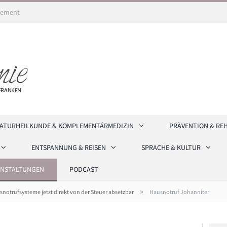
ement
ATURHEILKUNDE & KOMPLEMENTÄRMEDIZIN
PRÄVENTION & RE
ENTSPANNUNG & REISEN
SPRACHE & KULTUR
ANSTALTUNGEN
PODCAST
»
notrufsysteme jetzt direkt von der Steuer absetzbar
Hausnotruf Johanniter
snotruf ist jetzt von der Steuer absetzbar. Foto: Michael