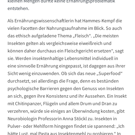
kleinen Mengen dürfte keine Ernährungsproblematik
entstehen.
Als Ernährungswissenschaftlerin hat Hammes-Kempf die
vielen Facetten der Nahrungsaufnahme im Blick. So auch
das ethisch aufgeladene Thema „Fleisch“. „Die meisten
Insekten gelten als vergleichsweise eiweißreich und
können daher durchaus ein Fleischgericht ersetzen“, sagt
sie. Werden insektenhaltige Lebensmittel individuell in
eine sinnvolle Ernährung eingepasst, ist ­dagegen aus ihrer
Sicht wenig einzuwenden. Ob sich das neue „Superfood“
durchsetzt, sei allerdings die Frage, denn es bestünden
psychologische Barrieren gegen den Genuss von Insekten
an sich, gegen ihre Konsistenz und ihr Aussehen. Ein Insekt
mit Chitinpanzer, Flügeln und allem Drum und Dran zu
verzehren, würde sie einiges an Überwindung kosten, gibt
Neurobiologin Professorin Anna Stöckl zu. Insekten in
Pulver- oder Mehlform hingegen findet sie spannend: „Ich
hätte Lust, mal Pasta aus Insektenmehl zu probieren.“ In