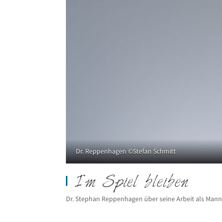
Dr. Reppenhagen ©Stefan Schmitt
Im Spiel bleiben
Dr. Stephan Reppenhagen über seine Arbeit als Mann