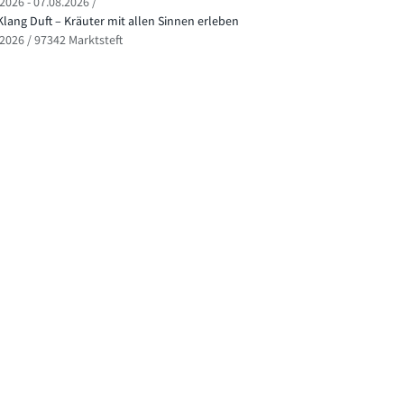
2026 - 07.08.2026 /
Klang Duft – Kräuter mit allen Sinnen erleben
.2026 / 97342 Marktsteft