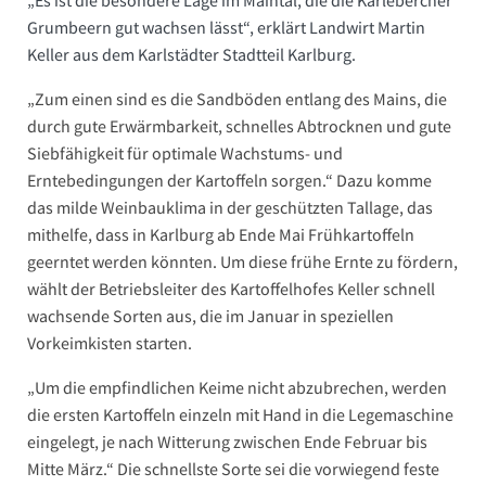
„Es ist die besondere Lage im Maintal, die die Karlebercher
Grumbeern gut wachsen lässt“, erklärt Landwirt Martin
Keller aus dem Karlstädter Stadtteil Karlburg.
„Zum einen sind es die Sandböden entlang des Mains, die
durch gute Erwärmbarkeit, schnelles Abtrocknen und gute
Siebfähigkeit für optimale Wachstums- und
Erntebedingungen der Kartoffeln sorgen.“ Dazu komme
das milde Weinbauklima in der geschützten Tallage, das
mithelfe, dass in Karlburg ab Ende Mai Frühkartoffeln
geerntet werden könnten. Um diese frühe Ernte zu fördern,
wählt der Betriebsleiter des Kartoffelhofes Keller schnell
wachsende Sorten aus, die im Januar in speziellen
Vorkeimkisten starten.
„Um die empfindlichen Keime nicht abzubrechen, werden
die ersten Kartoffeln einzeln mit Hand in die Legemaschine
eingelegt, je nach Witterung zwischen Ende Februar bis
Mitte März.“ Die schnellste Sorte sei die vorwiegend feste