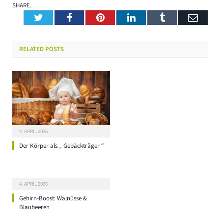
SHARE.
Twitter
Facebook
Pinterest
LinkedIn
Tumblr
Emai
RELATED
POSTS
4. APRIL 2026
Der Körper als „ Gebäckträger “
4. APRIL 2026
Gehirn-Boost: Walnüsse &
Blaubeeren