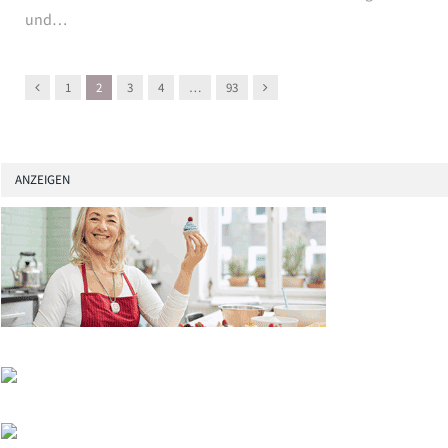
und…
Previous
Next
1
2
3
4
…
93
ANZEIGEN