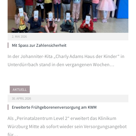
2. MAI 2026
Mit Spass zur Zahlensicherheit
In der Johanniter-Kita „Charly Adams Haus der Kinder“ in
Unterdürrbach stand in den vergangenen Wochen…
AKTUELL
30. APRIL 2026
Erweiterte Frühgeborenenversorgung am KWM
Als „Perinatalzentrum Level 2“ erweitert das Klinikum
Würzburg Mitte ab sofort wieder sein Versorgungsangebot
für…